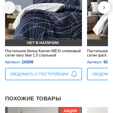
НЕТ В НАЛИЧИИ
Н
Постельное белье Karven MESI хлопковый
Постельное бе
сатин navy blue 1,5 спальный
сатин quick si
Артикул:
119208
Артикул:
9239
УВЕДОМИТЬ О ПОСТУПЛЕНИИ
УВЕДОМИТ
ПОХОЖИЕ ТОВАРЫ
АКЦИЯ