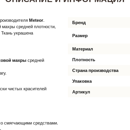
 производителя
Meteor
.
Бренд
й махры средней плотности,
. Ткань украшена
Размер
Материал
Плотность
ковой махры
средней
Страна производства
гу.
Упаковка
ски чистых красителей
Артикул
 со смягчающими средствами.
ь.