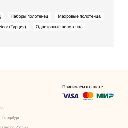
ц
Наборы полотенец
Махровые полотенца
teor (Турция)
Однотонные полотенца
Принимаем к оплате
ва
т-Петербург
латно по России