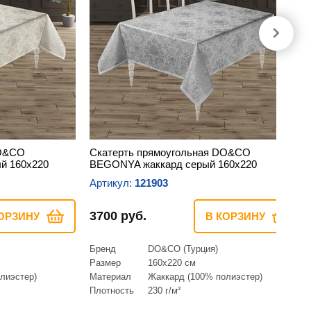
DO&CO
Скатерть прямоугольная DO&CO
й 160х220
BEGONYA жаккард серый 160х220
Артикул:
121903
3700 руб.
ОРЗИНУ
В КОРЗИНУ
Бренд
DO&CO (Турция)
Размер
160х220 см
лиэстер)
Материал
Жаккард (100% полиэстер)
Плотность
230 г/м²