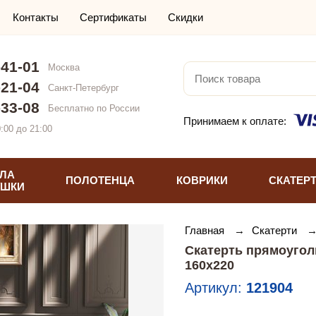
Контакты
Сертификаты
Скидки
-41-01
Москва
-21-04
Санкт-Петербург
-33-08
Бесплатно по России
Принимаем к оплате:
:00 до 21:00
ЛА
ПОЛОТЕНЦА
КОВРИКИ
СКАТЕР
УШКИ
Главная
→
Скатерти
Скатерть прямоуго
160х220
Артикул:
121904