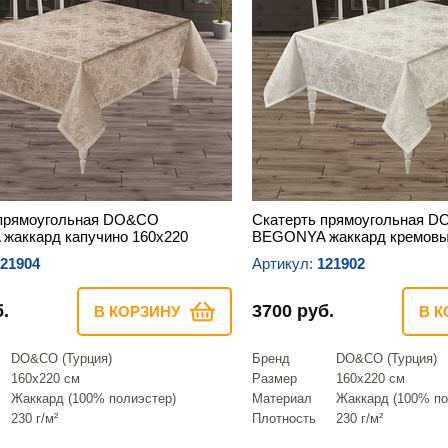
 прямоугольная DO&CO
Скатерть прямоугольная 
жаккард капучино 160х220
BEGONYA жаккард кремовы
21904
Артикул:
121902
.
3700 руб.
В КОРЗИНУ
В К
DO&CO (Турция)
Бренд
DO&CO (Турция)
160х220 см
Размер
160х220 см
Жаккард (100% полиэстер)
Материал
Жаккард (100% по
230 г/м²
Плотность
230 г/м²