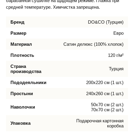
барабанной сушилке на щадящем режиме. Глажка при
средней температуре. Химчистка запрещена.
Бренд
DO&CO (Турция)
Размер
Евро
Материал
Сатин делюкс (100% хлопок)
Плотность
120 г/м²
Страна
Турция
производства
Пододеяльники
200х220 см (1 шт.)
Простыни
240х260 см (1 шт.)
50х70 см (2 шт.)
Наволочки
70х70 см (2 шт.)
Подарочная картонная
Упаковка
коробка