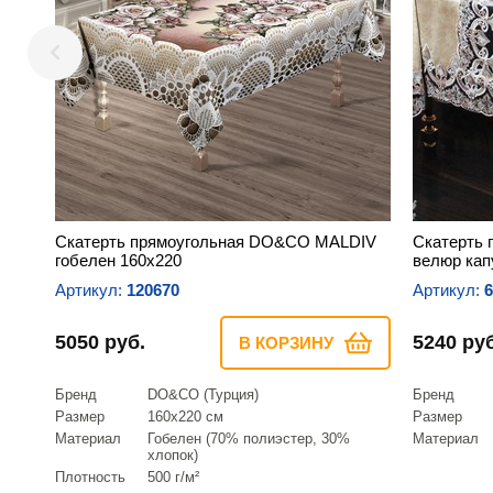
Скатерть прямоугольная DO&CO MALDIV
Скатерть 
гобелен 160х220
велюр кап
Артикул:
120670
Артикул:
6
5050 руб.
5240 руб
В КОРЗИНУ
Бренд
DO&CO (Турция)
Бренд
Размер
160х220 см
Размер
Материал
Гобелен (70% полиэстер, 30%
Материал
хлопок)
Плотность
500 г/м²