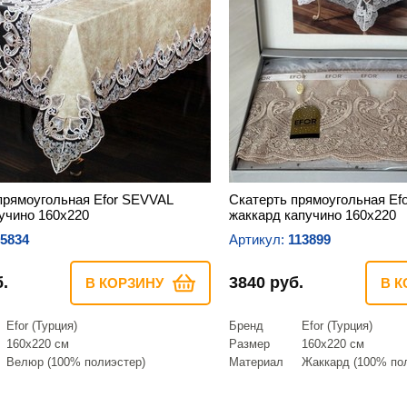
прямоугольная Efor SEVVAL
Скатерть прямоугольная Ef
учино 160х220
жаккард капучино 160х220
5834
Артикул:
113899
.
3840 руб.
В КОРЗИНУ
В К
Efor (Турция)
Бренд
Efor (Турция)
160х220 см
Размер
160х220 см
Велюр (100% полиэстер)
Материал
Жаккард (100% по