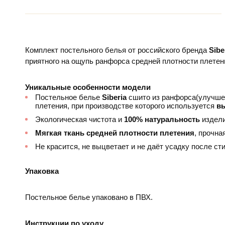
Комплект постельного белья от российского бренда
Sibe
приятного на ощупь ранфорса средней плотности плетени
Уникальные особенности модели
Постельное белье
Siberia
сшито из ранфорса(улучшен
плетения, при производстве которого используется
в
Экологическая чистота и
100% натуральность
издели
Мягкая ткань средней плотности плетения
, прочна
Не красится, не выцветает и не даёт усадку после сти
Упаковка
Постельное белье упаковано в ПВХ.
Инструкции по уходу