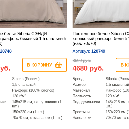
е белье Siberia СЭНДИ
Постельное белье Siberia
 ранфорс бежевый 1,5 спальный
хлопковый ранфорс белый 
0)
(нав. 70х70)
20748
Артикул:
120749
8600 руб.
В КОРЗИНУ
В К
уб.
4680 руб.
Siberia (Россия)
Бренд
Siberia (Росс
1,5 спальный
Размер
1,5 спальный
Ранфорс (100% хлопок)
Материал
Ранфорс (10
120 г/м²
Плотность
120 г/м²
ники
145х215 см, на пуговицах (1
Пододеяльники
145х215 см, 
шт.)
шт.)
150х220 см (1 шт.)
Простыни
150х220 см (1
70х70 см, с клапаном (1 шт.)
Наволочки
70х70 см, с к