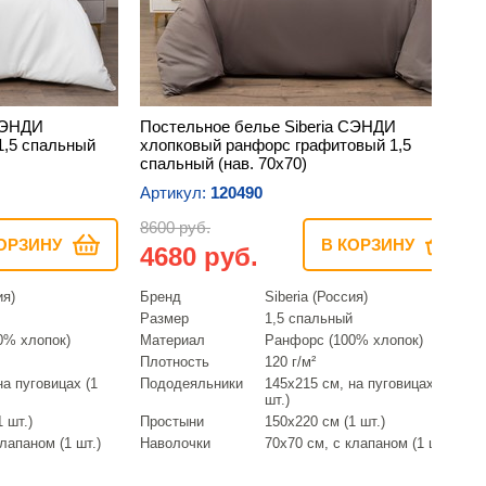
 СЭНДИ
Постельное белье Siberia СЭНДИ
1,5 спальный
хлопковый ранфорс графитовый 1,5
спальный (нав. 70х70)
Артикул:
120490
8600 руб.
ОРЗИНУ
В КОРЗИНУ
4680 руб.
ия)
Бренд
Siberia (Россия)
Размер
1,5 спальный
0% хлопок)
Материал
Ранфорс (100% хлопок)
Плотность
120 г/м²
на пуговицах (1
Пододеяльники
145х215 см, на пуговицах (1
шт.)
 шт.)
Простыни
150х220 см (1 шт.)
лапаном (1 шт.)
Наволочки
70х70 см, с клапаном (1 шт.)