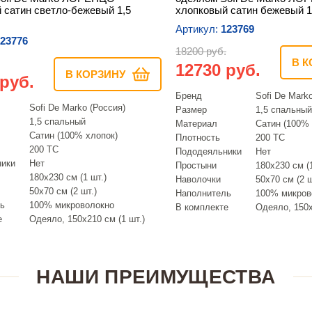
 сатин светло-бежевый 1,5
хлопковый сатин бежевый 1
Артикул:
123769
23776
18200 руб.
В К
12730 руб.
В КОРЗИНУ
 руб.
Бренд
Sofi De Mark
Sofi De Marko (Россия)
Размер
1,5 спальный
1,5 спальный
Материал
Сатин (100% 
Сатин (100% хлопок)
Плотность
200 ТС
200 ТС
Пододеяльники
Нет
ники
Нет
Простыни
180х230 см (1
180х230 см (1 шт.)
Наволочки
50х70 см (2 ш
50х70 см (2 шт.)
Наполнитель
100% микров
ь
100% микроволокно
В комплекте
Одеяло, 150х
е
Одеяло, 150х210 см (1 шт.)
НАШИ ПРЕИМУЩЕСТВА