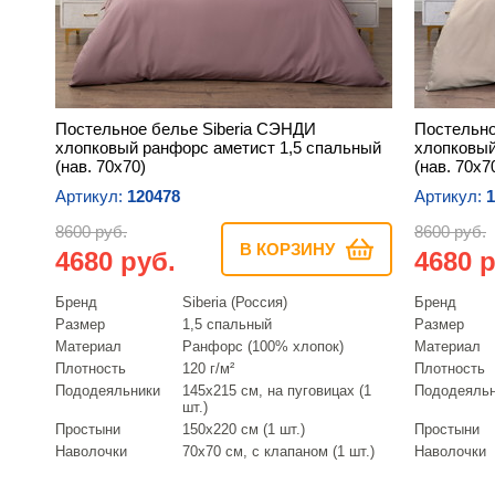
Постельное белье Siberia СЭНДИ
Постельно
хлопковый ранфорс аметист 1,5 спальный
хлопковый
(нав. 70х70)
(нав. 70х7
Артикул:
120478
Артикул:
1
8600 руб.
8600 руб.
В КОРЗИНУ
4680 руб.
4680 р
Бренд
Siberia (Россия)
Бренд
Размер
1,5 спальный
Размер
Материал
Ранфорс (100% хлопок)
Материал
Плотность
120 г/м²
Плотность
Пододеяльники
145х215 см, на пуговицах (1
Пододеяль
шт.)
Простыни
150х220 см (1 шт.)
Простыни
Наволочки
70х70 см, с клапаном (1 шт.)
Наволочки