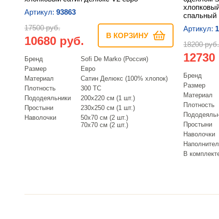
хлопковый
Артикул:
93863
спальный
17500 руб.
Артикул:
1
В КОРЗИНУ
10680 руб.
18200 руб.
12730
Бренд
Sofi De Marko (Россия)
Размер
Евро
Бренд
Материал
Сатин Делюкс (100% хлопок)
Размер
Плотность
300 TC
Материал
Пододеяльники
200х220 см (1 шт.)
Плотность
Простыни
230х250 см (1 шт.)
Пододеяль
Наволочки
50х70 см (2 шт.)
Простыни
70х70 см (2 шт.)
Наволочки
Наполнител
В комплект