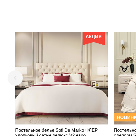
АКЦИЯ
НОВИН
Постельное белье Sofi De Marko ФЛЕР
Постельно
хлопковый сатин делюкс V2 евро
одеялом 