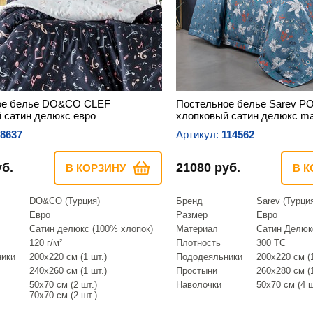
ое белье DO&CO CLEF
Постельное белье Sarev 
 сатин делюкс евро
хлопковый сатин делюкс ma
8637
Артикул:
114562
уб.
21080 руб.
В КОРЗИНУ
В К
DO&CO (Турция)
Бренд
Sarev (Турци
Евро
Размер
Евро
Сатин делюкс (100% хлопок)
Материал
Сатин Делюк
120 г/м²
Плотность
300 TC
ники
200х220 см (1 шт.)
Пододеяльники
200х220 см (1
240х260 см (1 шт.)
Простыни
260х280 см (1
50х70 см (2 шт.)
Наволочки
50х70 см (4 ш
70х70 см (2 шт.)