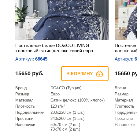
Постельное белье DO&CO LIVING
Постельн
хлопковый сатин делюкс синий евро
хлопковый
Артикул:
68645
Артикул:
6
15650 руб.
15650 р
В КОРЗИНУ
Бренд
DO&CO (Турция)
Бренд
Размер
Евро
Размер
Материал
Сатин делюкс (100% хлопок)
Материал
Плотность
120 г/м²
Плотность
Пододеяльники
200х220 см (1 шт.)
Пододеяль
Простыни
240х260 см (1 шт.)
Простыни
Наволочки
50х70 см (2 шт.)
Наволочки
70х70 см (2 шт.)