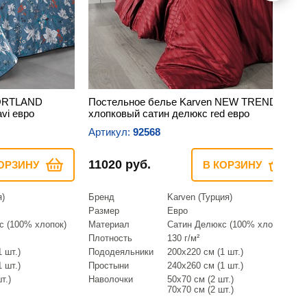
PORTLAND
Постельное белье Karven NEW TREND
vi евро
хлопковый сатин делюкс red евро
Артикул:
92568
11020 руб.
ОРЗИНУ
В КОРЗИНУ
я)
Бренд
Karven (Турция)
Размер
Евро
с (100% хлопок)
Материал
Сатин Делюкс (100% хлопок)
Плотность
130 г/м²
 шт.)
Пододеяльники
200х220 см (1 шт.)
 шт.)
Простыни
240х260 см (1 шт.)
т.)
Наволочки
50х70 см (2 шт.)
70х70 см (2 шт.)