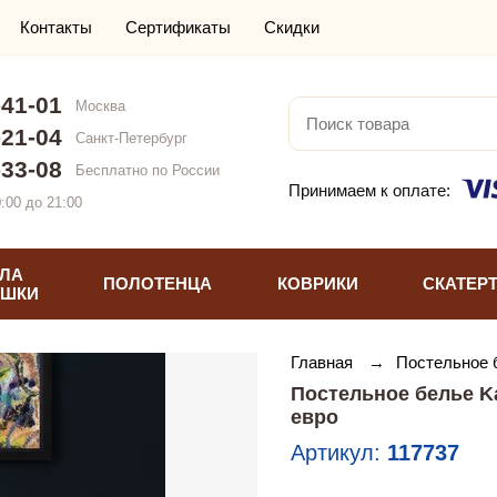
Контакты
Сертификаты
Скидки
-41-01
Москва
-21-04
Санкт-Петербург
-33-08
Бесплатно по России
Принимаем к оплате:
:00 до 21:00
ЛА
ПОЛОТЕНЦА
КОВРИКИ
СКАТЕР
УШКИ
Главная
→
Постельное
Постельное белье K
евро
Артикул:
117737