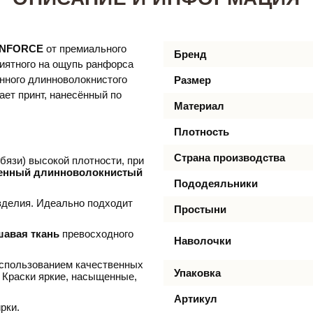
NFORCE
от премиального
Бренд
приятного на ощупь ранфорса
енного длинноволокнистого
Размер
ает принт, нанесённый по
Материал
Плотность
Страна производства
бязи) высокой плотности, при
енный длинноволокнистый
Пододеяльники
делия. Идеально подходит
Простыни
шавая ткань
превосходного
Наволочки
использованием качественных
Упаковка
 Краски яркие, насыщенные,
Артикул
рки.