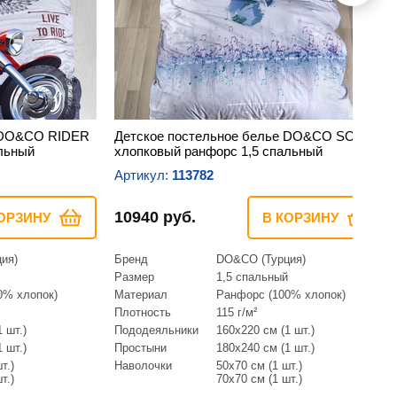
е DO&CO RIDER
Детское постельное белье DO&CO SOUND
льный
хлопковый ранфорс 1,5 спальный
Артикул:
113782
10940 руб.
ОРЗИНУ
В КОРЗИНУ
ия)
Бренд
DO&CO (Турция)
Размер
1,5 спальный
0% хлопок)
Материал
Ранфорс (100% хлопок)
Плотность
115 г/м²
 шт.)
Пододеяльники
160х220 см (1 шт.)
 шт.)
Простыни
180х240 см (1 шт.)
т.)
Наволочки
50х70 см (1 шт.)
т.)
70х70 см (1 шт.)