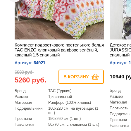
Комплект подросткового постельного белья
Детское 
TAC ENZO хлопковый ранфорс зелёный,
JURASSIC 
красный 1,5 спальный
спальный
Артикул:
64921
Артикул:
1
6880 руб.
10940 р
В КОРЗИНУ
5260 руб.
Бренд
Бренд
TAC (Турция)
Размер
Размер
1,5 спальный
Материал
Материал
Ранфорс (100% хлопок)
Плотность
Пододеяльники
160х220 см, на пуговицах (1
шт.)
Пододеяль
Простыни
180х260 см (1 шт.)
Простыни
Наволочки
50х70 см, с клапаном (1 шт.)
Наволочки