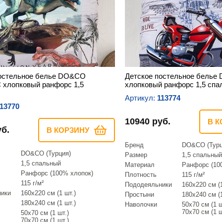
постельное белье DO&CO
Детское постельное бель
хлопковый ранфорс 1,5
хлопковый ранфорс 1,5 спа
Артикул:
113774
13770
10940 руб.
В К
уб.
В КОРЗИНУ
Бренд
DO&CO (Турц
DO&CO (Турция)
Размер
1,5 спальный
1,5 спальный
Материал
Ранфорс (10
Ранфорс (100% хлопок)
Плотность
115 г/м²
115 г/м²
Пододеяльники
160х220 см (1
ники
160х220 см (1 шт.)
Простыни
180х240 см (1
180х240 см (1 шт.)
Наволочки
50х70 см (1 ш
70х70 см (1 ш
50х70 см (1 шт.)
70х70 см (1 шт.)