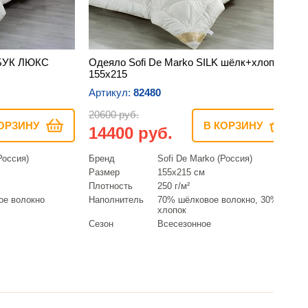
МБУК ЛЮКС
Одеяло Sofi De Marko SILK шёлк+хлопок
155х215
Артикул:
82480
20600 руб.
ОРЗИНУ
В КОРЗИНУ
14400 руб.
Россия)
Бренд
Sofi De Marko (Россия)
Размер
155х215 см
Плотность
250 г/м²
ое волокно
Наполнитель
70% шёлковое волокно, 30%
хлопок
Сезон
Всесезонное