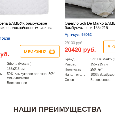
beria БАМБУК бамбуковое
Одеяло Sofi De Marko БА
икроволокно/хлопок+вискоза
бамбук+хлопок 155х215
Артикул:
98062
12638
29100 руб.
В К
20420 руб.
В КОРЗИНУ
уб.
Бренд
Sofi De Marko (
Siberia (Россия)
Размер
155х215 см
155х215 см
Плотность
250 г/м²
ь
50% бамбуковое волокно, 50%
Наполнитель
100% бамбуков
микроволокно
Сезон
Всесезонное
Всесезонное
НАШИ ПРЕИМУЩЕСТВА