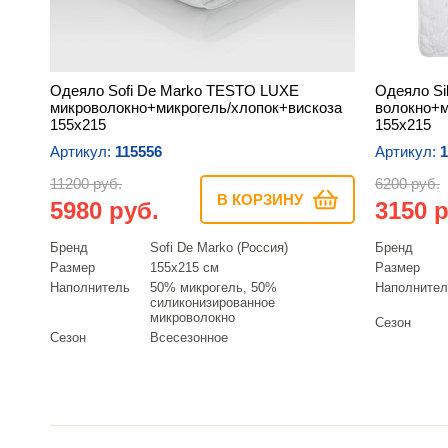
Одеяло Sofi De Marko TESTO LUXE
Одеяло Si
микроволокно+микрогель/хлопок+вискоза
волокно+м
155х215
155х215
Артикул:
115556
Артикул:
1
11200 руб.
6200 руб.
В КОРЗИНУ
5980 руб.
3150 р
Бренд
Sofi De Marko (Россия)
Бренд
Размер
155х215 см
Размер
Наполнитель
50% микрогель, 50%
Наполнител
силиконизированное
микроволокно
Сезон
Сезон
Всесезонное