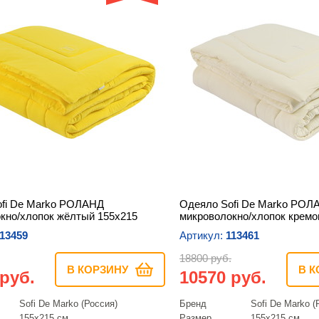
fi De Marko РОЛАНД
Одеяло Sofi De Marko РОЛ
кно/хлопок жёлтый 155х215
микроволокно/хлопок кремо
13459
Артикул:
113461
18800 руб.
В КОРЗИНУ
В К
 руб.
10570 руб.
Sofi De Marko (Россия)
Бренд
Sofi De Marko (
155х215 см
Размер
155х215 см