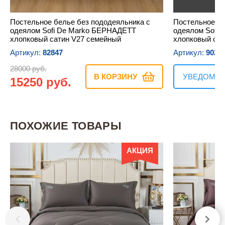
Н
Постельное белье без пододеяльника с
Постельное бе
одеялом Sofi De Marko БЕРНАДЕТТ
одеялом Sofi
хлопковый сатин V27 семейный
хлопковый сат
Артикул:
82847
Артикул:
9027
28000 руб.
В КОРЗИНУ
УВЕДОМИТ
15250 руб.
ПОХОЖИЕ ТОВАРЫ
АКЦИЯ