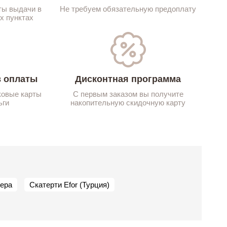
ты выдачи в
Не требуем обязательную предоплату
х пунктах
 оплаты
Дисконтная программа
ковые карты
С первым заказом вы получите
ьги
накопительную скидочную карту
тера
Скатерти Efor (Турция)