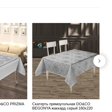
DO&CO PRIZMA
Скатерть прямоугольная DO&CO
BEGONYA жаккард серый 160х220