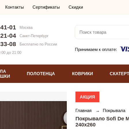
Контакты
Сертификаты
Скидки
-41-01
Москва
-21-04
Санкт-Петербург
-33-08
Бесплатно по России
Принимаем к оплате:
:00 до 21:00
ЛА
ПОЛОТЕНЦА
КОВРИКИ
СКАТЕР
УШКИ
АКЦИЯ
Главная
→
Покрывала
Покрывало Sofi De 
240х260