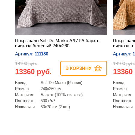
Покрывало Sofi De Marko АЛИРА бархат
Покрывало
вискоза бежевый 240х260
вискоза г
Артикул:
111180
Артикул:
1
19100 руб.
19100 руб.
В КОРЗИНУ
13360 руб.
13360
Бренд
Sofi De Marko (Россия)
Бренд
Размер
240х260 см
Размер
Материал
Бархат (100% вискоза)
Материал
Плотность
500 г/м²
Плотность
Наволочки
50х70 см (2 шт.)
Наволочки