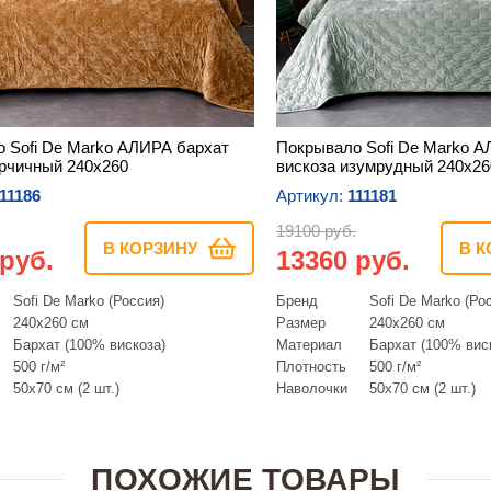
 Sofi De Marko АЛИРА бархат
Покрывало Sofi De Marko А
орчичный 240х260
вискоза изумрудный 240х26
11186
Артикул:
111181
19100 руб.
В КОРЗИНУ
В К
 руб.
13360 руб.
Sofi De Marko (Россия)
Бренд
Sofi De Marko (Ро
240х260 см
Размер
240х260 см
Бархат (100% вискоза)
Материал
Бархат (100% вис
500 г/м²
Плотность
500 г/м²
50х70 см (2 шт.)
Наволочки
50х70 см (2 шт.)
ПОХОЖИЕ ТОВАРЫ