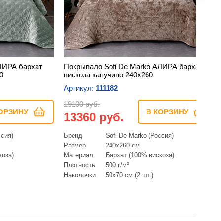
ЛИРА бархат
Покрывало Sofi De Marko АЛИРА бархат
0
вискоза капучино 240х260
Артикул:
111182
19100 руб.
ОРЗИНУ
В КОРЗИНУ
13360 руб.
ссия)
Бренд
Sofi De Marko (Россия)
Размер
240х260 см
коза)
Материал
Бархат (100% вискоза)
Плотность
500 г/м²
Наволочки
50х70 см (2 шт.)