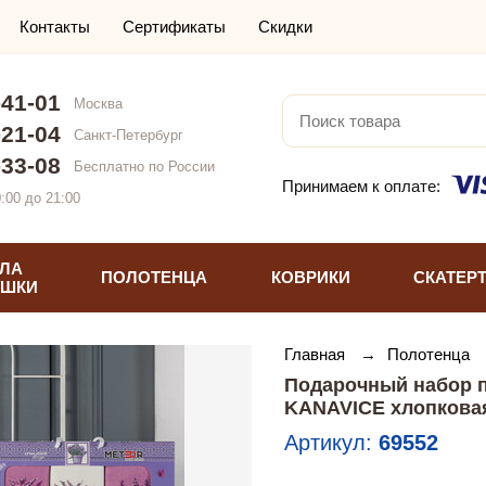
Контакты
Сертификаты
Скидки
-41-01
Москва
-21-04
Санкт-Петербург
-33-08
Бесплатно по России
Принимаем к оплате:
:00 до 21:00
ЛА
ПОЛОТЕНЦА
КОВРИКИ
СКАТЕР
УШКИ
Главная
→
Полотенца
Подарочный набор по
KANAVICE хлопкова
Артикул:
69552