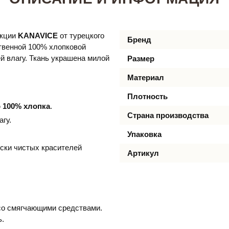
екции
KANAVICE​
от турецкого
Бренд
ственной 100% хлопковой
й влагу. Ткань украшена милой
Размер
Материал
Плотность
о 100% хлопка
.
Страна производства
гу.
Упаковка
ски чистых красителей
Артикул
 со смягчающими средствами.
ь.