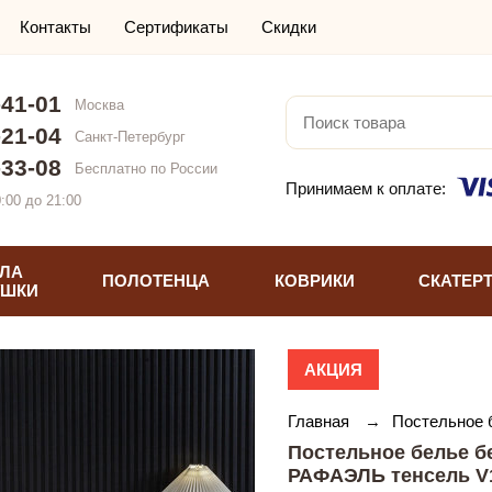
Контакты
Сертификаты
Скидки
-41-01
Москва
-21-04
Санкт-Петербург
-33-08
Бесплатно по России
Принимаем к оплате:
:00 до 21:00
ЛА
ПОЛОТЕНЦА
КОВРИКИ
СКАТЕР
УШКИ
АКЦИЯ
Главная
→
Постельное
Постельное белье бе
РАФАЭЛЬ тенсель V