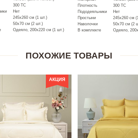
300 ТС
Плотность
300 ТС
ники
Нет
Пододеяльники
Нет
245х260 см (1 шт.)
Простыни
245х260 см (1
50х70 см (2 шт.)
Наволочки
50х70 см (2 ш
е
Одеяло, 200х220 см (1 шт.)
В комплекте
Одеяло, 200х
ПОХОЖИЕ ТОВАРЫ
АКЦИЯ