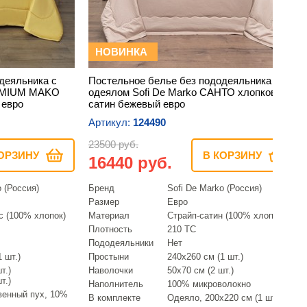
НОВИНКА
деяльника с
Постельное белье без пододеяльника с
REMIUM MAKO
одеялом Sofi De Marko САНТО хлопковый
 евро
сатин бежевый евро
Артикул:
124490
23500 руб.
ОРЗИНУ
В КОРЗИНУ
16440 руб.
o (Россия)
Бренд
Sofi De Marko (Россия)
Размер
Евро
с (100% хлопок)
Материал
Страйп-сатин (100% хлопок)
Плотность
210 ТС
Пододеяльники
Нет
 шт.)
Простыни
240х260 см (1 шт.)
т.)
Наволочки
50х70 см (2 шт.)
т.)
Наполнитель
100% микроволокно
венный пух, 10%
В комплекте
Одеяло, 200х220 см (1 шт.)