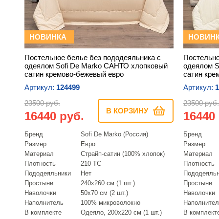
НОВИНКА
НОВИН
Постельное белье без пододеяльника с
Постельно
одеялом Sofi De Marko САНТО хлопковый
одеялом S
сатин кремово-бежевый евро
сатин кре
Артикул:
124499
Артикул:
1
23500 руб.
23500 руб.
В КОРЗИНУ
16440 руб.
16440
Бренд
Sofi De Marko (Россия)
Бренд
Размер
Евро
Размер
Материал
Страйп-сатин (100% хлопок)
Материал
Плотность
210 ТС
Плотность
Пододеяльники
Нет
Пододеяль
Простыни
240х260 см (1 шт.)
Простыни
Наволочки
50х70 см (2 шт.)
Наволочки
Наполнитель
100% микроволокно
Наполнител
В комплекте
Одеяло, 200х220 см (1 шт.)
В комплект