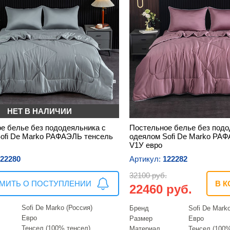
НЕТ В НАЛИЧИИ
е белье без пододеяльника с
Постельное белье без подо
ofi De Marko РАФАЭЛЬ тенсель
одеялом Sofi De Marko РА
V1У евро
22280
Артикул:
122282
32100 руб.
МИТЬ О ПОСТУПЛЕНИИ
В К
22460 руб.
Sofi De Marko (Россия)
Бренд
Sofi De Mark
Евро
Размер
Евро
Тенсел (100% тенсел)
Материал
Тенсел (100%