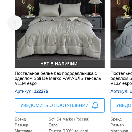
НЕТ В НАЛИЧИИ
Постельное белье без пододеяльника с
Постельно
одеялом Sofi De Marko РАФАЭЛЬ тенсель
одеялом S
V11М евро
V13У евро
Артикул:
122276
Артикул:
1
УВЕДОМИТЬ О ПОСТУПЛЕНИИ
УВЕДО
Бренд
Sofi De Marko (Россия)
Бренд
Размер
Евро
Размер
Материал
Тенсел (100% тенсел)
Материал