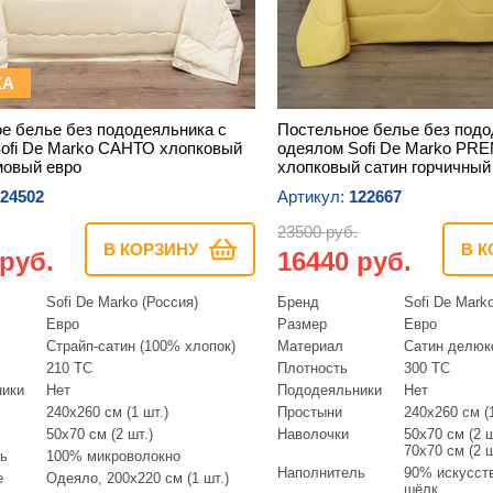
КА
е белье без пододеяльника с
Постельное белье без подо
ofi De Marko САНТО хлопковый
одеялом Sofi De Marko P
мовый евро
хлопковый сатин горчичный
24502
Артикул:
122667
23500 руб.
В КОРЗИНУ
В К
 руб.
16440 руб.
Sofi De Marko (Россия)
Бренд
Sofi De Mark
Евро
Размер
Евро
Страйп-сатин (100% хлопок)
Материал
Сатин делюк
210 ТС
Плотность
300 ТС
ники
Нет
Пододеяльники
Нет
240х260 см (1 шт.)
Простыни
240х260 см (1
50х70 см (2 шт.)
Наволочки
50х70 см (2 ш
70х70 см (2 ш
ь
100% микроволокно
Наполнитель
90% искусст
е
Одеяло, 200х220 см (1 шт.)
шёлк